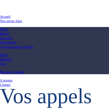
Accueil
Nos savoir-faire
Back
Réseau
Stockage
Sauvegarde
Communication Unifiée
Back
Mobilité
Voix
Machine Virtuelle
A propos
Contact
Vos appels