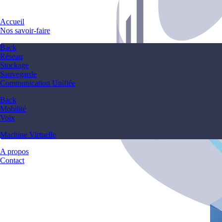
Accueil
Nos savoir-faire
Back
Réseau
Stockage
Sauvegarde
Communication Unifiée
Back
Mobilité
Voix
Machine Virtuelle
A propos
Contact