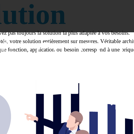
lution
vez pas toujours la solution la plus adaptée à vos besoins.
tés, votre solution entièrement sur mesures. Véritable arch
ue fonction, application ou besoin correspond à une brique